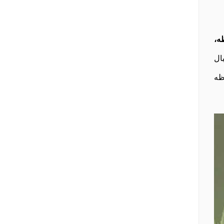
ه،
ال
ظه