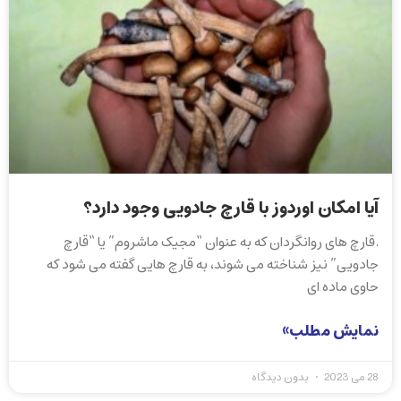
آیا امکان اوردوز با قارچ جادویی وجود دارد؟
.قارچ های روانگردان که به عنوان “مجیک ماشروم” یا “قارچ
جادویی” نیز شناخته می شوند، به قارچ هایی گفته می شود که
حاوی ماده ای
نمایش مطلب»
28 می 2023
بدون دیدگاه