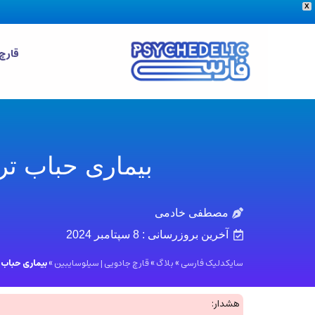
X
قارچ
بیماری حباب تر یا مایکوژن
مصطفی خادمی
آخرین بروزرسانی :
8 سپتامبر 2024
سایکدلیک فارسی
»
بلاگ
»
قارچ جادویی | سیلوسایبین
»
بیماری حباب تر یا مایکو
هشدار: