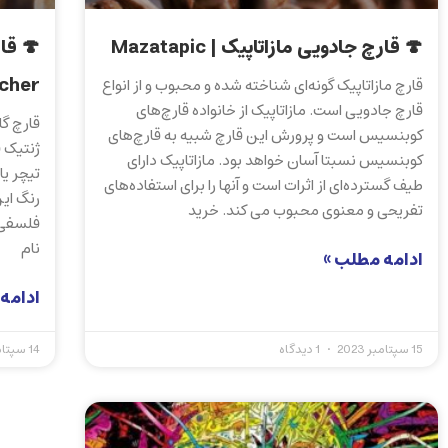
🍄 قارچ جادویی مازاتاپیک | Mazatapic
cher
قارچ مازاتاپیک گونه‌ای شناخته شده و محبوب و از انواع
قارچ جادویی است. مازاتاپیک از خانواده قارچ‌های
قارچ گل
کوبنسیس است و پرورش این قارچ شبیه به قارچ‌های
ژنتیک ق
کوبنسیس نسبتا آسان خواهد بود. مازاتاپیک دارای
تیچر ی
طیف گسترده‌ای از اثرات است و آنها را برای استفاده‌های
رنگ این
تفریحی و معنوی محبوب می کند. خرید
فلسفی و
نام
ادامه مطلب »
ادامه
15 سپتامبر 2023
1 دیدگاه
14 سپتامبر 2023