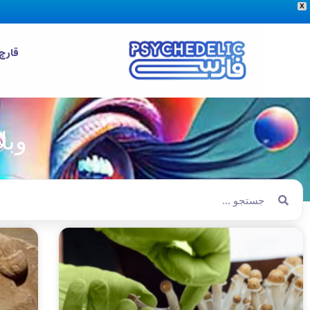
X
قارچ
وبل