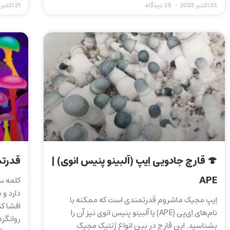
23 اکتبر 2023
39 دیدگاه
21 اکتبر 2023
🍄 قارچ جادویی اِیپ (آلبینو پنیس انوی) |
قدرتم
APE
دارد و 
اِیپ مجیک ماشروم قدرتمندی است که ممکنه با
افشا کن
نام‌های اِی‌پی (APE) یا آلبینو پنیس انوی نیز آن را
روانگر
بشناسید. این قارچ در بین انواع ژنتیک مجیک