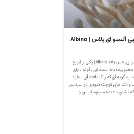
🍄 قارچ جادویی آلبینو اِی پلاس | Albino
قارچ جادویی آلبینو اِی‌پلاس (Albino +A) یکی از انواع
حبوبیت بالا است. این گونه دارای
 به گونه ای که رنگ بافت آن سفید
 و لکه های کوچکِ کبودی در سرتاسر
ه نشان دهنده‌ سیلوسایبین و